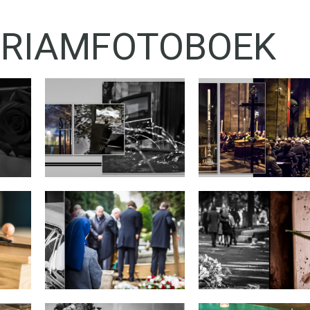
RIAMFOTOBOEK
25059
25059
6
3
25059
25059
0
4