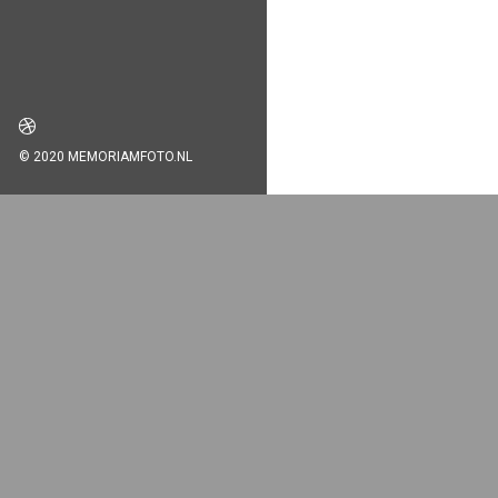
© 2020 MEMORIAMFOTO.NL
Zo nu en dan wordt er in de
deze website, geadverteerd me