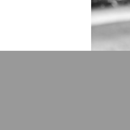
ensen een vreemd fenomeen. Memoriamfoto heeft eigenlijk nooit, buiten
cties van mensen ervaren wel dat nabestaande erg blij zijn met de foto's
sen te informeren hierover.
13 februari 2016