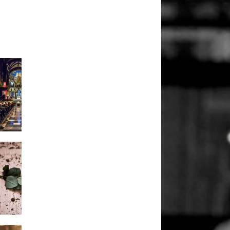
25059
3
25059
0